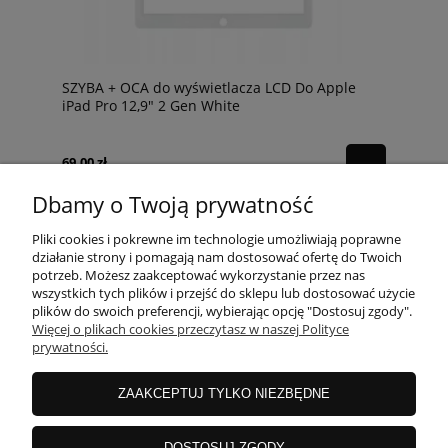
SZYBA + OCA do wyświetlacza LCD Do Apple
iPad Pro 12,9" 2 Gen White
69,00 zł
Dbamy o Twoją prywatność
Pliki cookies i pokrewne im technologie umożliwiają poprawne
działanie strony i pomagają nam dostosować ofertę do Twoich
potrzeb. Możesz zaakceptować wykorzystanie przez nas
wszystkich tych plików i przejść do sklepu lub dostosować użycie
POMOC
plików do swoich preferencji, wybierając opcję "Dostosuj zgody".
Więcej o plikach cookies przeczytasz w naszej Polityce
prywatności.
MOJE KONTO
ZAAKCEPTUJ TYLKO NIEZBĘDNE
PŁATNOŚCI I DOSTAWA
DOSTOSUJ ZGODY