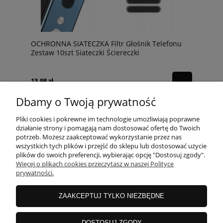
OCHRONNA SIATECZKA Filtr Głośnik Telefonu
Zestaw 10szt Siateczki Ściereczki
13,98 zł
Dbamy o Twoją prywatność
Pliki cookies i pokrewne im technologie umożliwiają poprawne
działanie strony i pomagają nam dostosować ofertę do Twoich
potrzeb. Możesz zaakceptować wykorzystanie przez nas
wszystkich tych plików i przejść do sklepu lub dostosować użycie
POMOC
plików do swoich preferencji, wybierając opcję "Dostosuj zgody".
Więcej o plikach cookies przeczytasz w naszej Polityce
prywatności.
MOJE KONTO
ZAAKCEPTUJ TYLKO NIEZBĘDNE
PŁATNOŚCI I DOSTAWA
DOSTOSUJ ZGODY