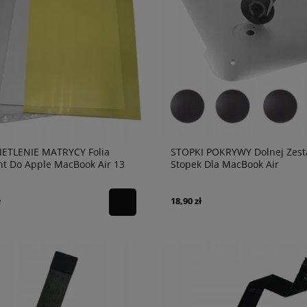
ETLENIE MATRYCY Folia
STOPKI POKRYWY Dolnej Zes
ht Do Apple MacBook Air 13
Stopek Dla MacBook Air
A1466
A1369/A1465/A1466
ł
18,90 zł