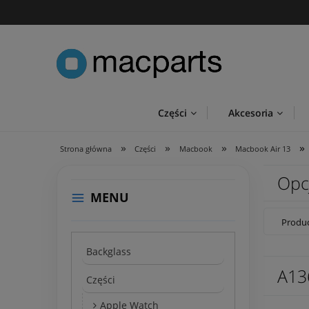
Części
Akcesoria
»
»
»
»
Strona główna
Części
Macbook
Macbook Air 13
Opc
MENU
Produc
Backglass
A13
Części
Apple Watch