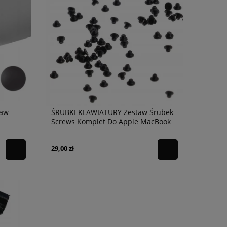
taw
ŚRUBKI KLAWIATURY Zestaw Śrubek
Screws Komplet Do Apple MacBook
Air Pro 100
29,00 zł