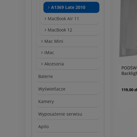
A1369 Late 2010
MacBook Air 11
MacBook 12
Mac Mini
iMac
Akcesoria
PODŚWI
Backlig
Baterie
A1369 
Wyświetlacze
119,00 z
Kamery
Wyposażenie serwisu
Apilo