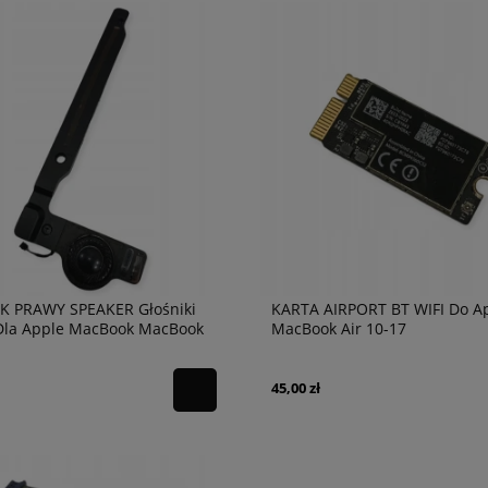
K PRAWY SPEAKER Głośniki
KARTA AIRPORT BT WIFI Do A
Dla Apple MacBook MacBook
MacBook Air 10-17
A1369
A1369/A1370/A1465/A1466
45,00 zł