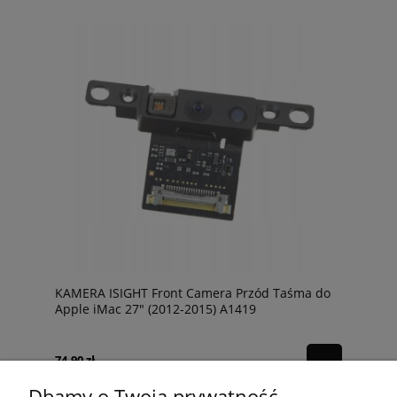
KAMERA ISIGHT Front Camera Przód Taśma do
Apple iMac 27" (2012-2015) A1419
74,90 zł
Dbamy o Twoją prywatność