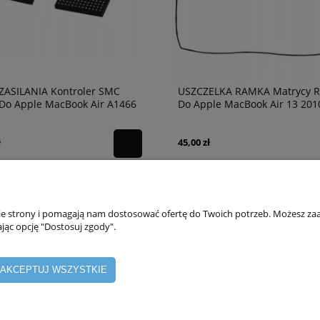
ZASILANIA Kontroler SMC
USZCZELKA RAMKA Matrycy 
 Do Apple MacBook Air A1466
Do Apple MacBook Air 13 201
165
A1466 A1369
ł
45,00 zł
nie strony i pomagają nam dostosować ofertę do Twoich potrzeb. Możesz zaa
ONTO
PŁATNOŚCI I DOSTAWA
jąc opcję "Dostosuj zgody".
AKCEPTUJ WSZYSTKIE
ówienia
Formy płatności
a konta
Czas i koszty dostawy
lnia