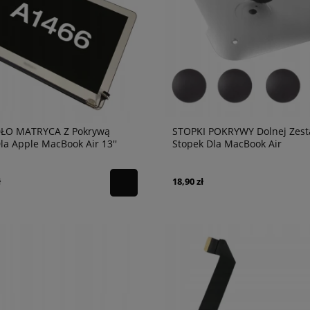
ŁO MATRYCA Z Pokrywą
STOPKI POKRYWY Dolnej Zes
la Apple MacBook Air 13''
Stopek Dla MacBook Air
ryginał
A1369/A1465/A1466
ł
18,90 zł