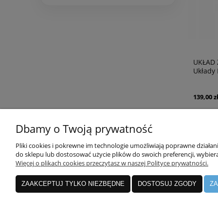
UKŁAD 
Układy
820-00
139,00 z
Dbamy o Twoją prywatność
Pliki cookies i pokrewne im technologie umożliwiają poprawne działa
POMOC
MOJE K
do sklepu lub dostosować użycie plików do swoich preferencji, wybiera
Więcej o plikach cookies przeczytasz w naszej Polityce prywatności.
ZAAKCEPTUJ TYLKO NIEZBĘDNE
DOSTOSUJ ZGODY
ZA
Regulamin sklepu
Twoje zam
Polityka prywatności
Ustawieni
Zwroty i reklamacje
Przechowa