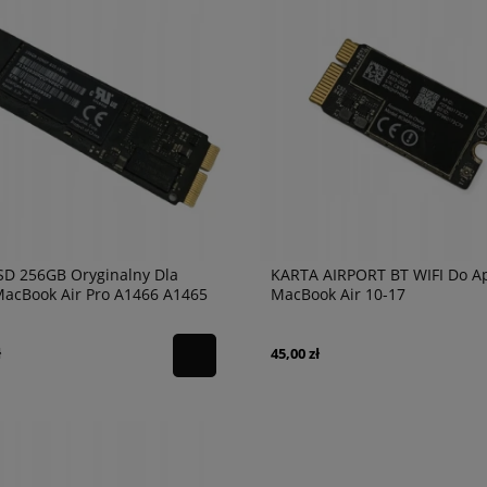
SD 256GB Oryginalny Dla
KARTA AIRPORT BT WIFI Do A
MacBook Air Pro A1466 A1465
MacBook Air 10-17
A1398
A1369/A1370/A1465/A1466
ł
45,00 zł