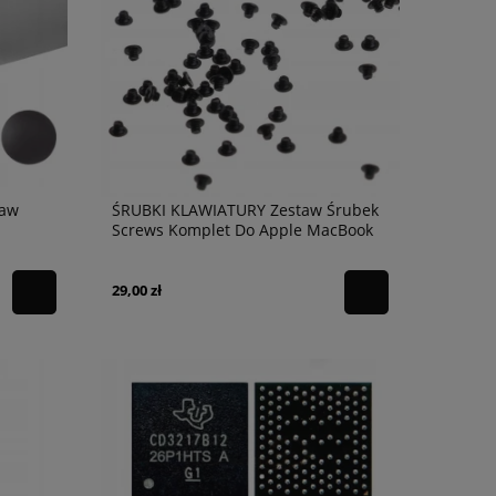
taw
ŚRUBKI KLAWIATURY Zestaw Śrubek
Screws Komplet Do Apple MacBook
Air Pro 100
29,00 zł