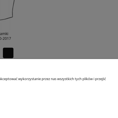
Ramki
0-2017
kceptować wykorzystanie przez nas wszystkich tych plików i przejść
O NAS
Kontakt i dane firmy
O firmie