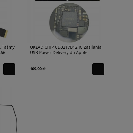
 Taśmy
UKŁAD CHIP CD3217B12 IC Zasilania
466
USB Power Delivery do Apple
MacBook iPad
109,00 zł