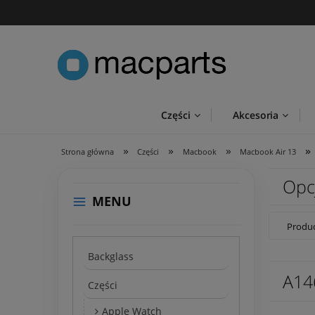
Części
Akcesoria
»
»
»
»
Strona główna
Części
Macbook
Macbook Air 13
Opc
MENU
Produc
Backglass
A14
Części
Apple Watch