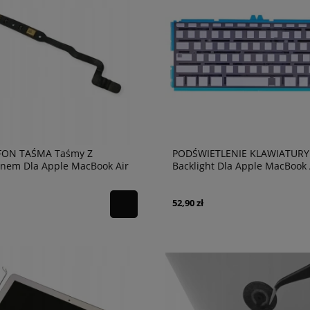
ON TAŚMA Taśmy Z
PODŚWIETLENIE KLAWIATURY
onem Dla Apple MacBook Air
Backlight Dla Apple MacBook 
13-17
A1369 A1466 US
52,90 zł