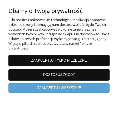
Dbamy o Twoją prywatność
O NAS
Pliki cookies i pokrewne im technologie umożliwiają poprawne
działanie strony i pomagają nam dostosować ofertę do Twoich
pokaż pełną wersję strony
potrzeb. Możesz zaakceptować wykorzystanie przez nas
wszystkich tych plików i przejść do sklepu lub dostosować użycie
Sklep internetowy Shoper.pl
plików do swoich preferencji, wybierając opcję "Dostosuj zgody".
Więcej o plikach cookies przeczytasz w naszej Polityce
prywatności.
ZAAKCEPTUJ TYLKO NIEZBĘDNE
DOSTOSUJ ZGODY
ZAAKCEPTUJ WSZYSTKIE