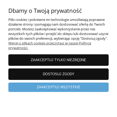
Dbamy o Twoją prywatność
O NAS
Pliki cookies i pokrewne im technologie umożliwiają poprawne
działanie strony i pomagają nam dostosować ofertę do Twoich
pokaż pełną wersję strony
potrzeb. Możesz zaakceptować wykorzystanie przez nas
wszystkich tych plików i przejść do sklepu lub dostosować użycie
Sklep internetowy Shoper.pl
plików do swoich preferencji, wybierając opcję "Dostosuj zgody".
Więcej o plikach cookies przeczytasz w naszej Polityce
prywatności.
ZAAKCEPTUJ TYLKO NIEZBĘDNE
DOSTOSUJ ZGODY
ZAAKCEPTUJ WSZYSTKIE